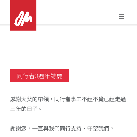
Skip
to
content
同行者3週年誌慶
感謝天父的帶領，同行者事工不經不覺已經走過
三年的日子。
謝謝您，一直與我們同行支持、守望我們。