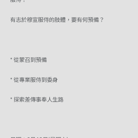
有志於穆宣服侍的肢體，要有何預備？
* 從蒙召到預備
* 從專業服侍到委身
* 探索差傳事奉人生路