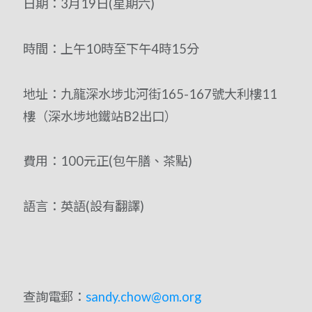
日期：3月19日(星期六)
時間：上午10時至下午4時15分
地址：九龍深水埗北河街165-167號大利樓11
樓（深水埗地鐵站B2出口）
費用：100元正(包午膳、茶點)
語言：英語(設有翻譯)
查詢電郵：
sandy.chow@om.org