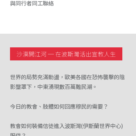
與同行者同工聯絡
沙漠開江河 ─ 在波斯灣活出宣教人生
世界的局勢充滿動盪，歐美各國在恐怖襲擊的陰
影壟罩下，中東湧現數百萬難民潮。
今日的教會、肢體如何回應穆民的需要？
教會如何裝備信徒進入波斯灣(伊斯蘭世界中心)
服侍？