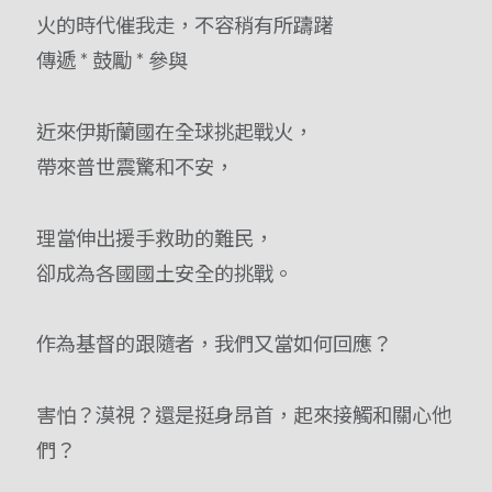
火的時代催我走，不容稍有所躊躇
傳遞 * 鼓勵 * 參與
近來伊斯蘭國在全球挑起戰火，
帶來普世震驚和不安，
理當伸出援手救助的難民，
卻成為各國國土安全的挑戰。
作為基督的跟隨者，我們又當如何回應？
害怕？漠視？還是挺身昂首，起來接觸和關心他
們？