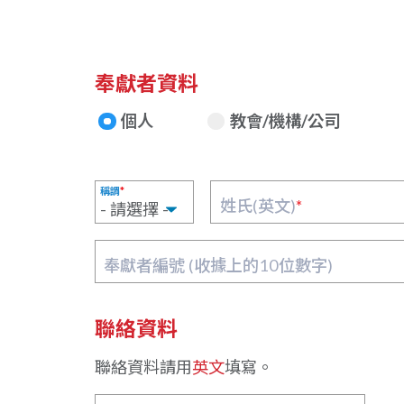
奉獻者資料
個人
教會/機構/公司
稱謂
*
姓氏(英文)
*
奉獻者編號 (收據上的10位數字)
聯絡資料
聯絡資料請用
英文
填寫。