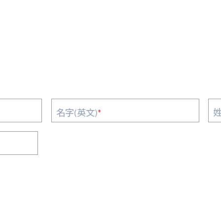
名字(英文)
*
姓