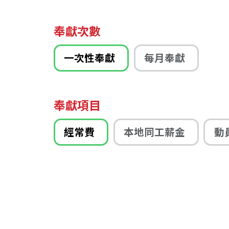
奉獻次數
一次性奉獻
每月奉獻
奉獻項目
經常費
本地同工薪金
動