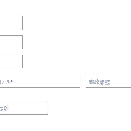
 / 區
*
郵政編號
電話
*