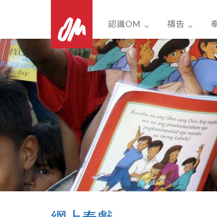
Skip
to
認識OM
禱告
content
網上奉獻