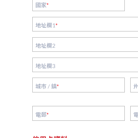
國家
*
地址欄1
*
地址欄2
地址欄3
城市 / 鎮
*
州
電郵
*