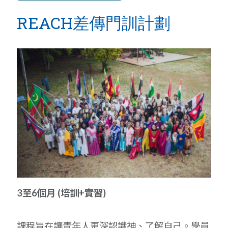
REACH差傳門訓計劃
3至6個月 (培訓+實習)
課程旨在讓青年人更深認識神、了解自己。學員