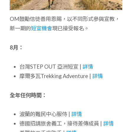
OM鼓勵信徒善用恩賜，以不同形式參與宣教，
新一期的
短宣機會
現已接受報名。
8月：
台灣STEP OUT 亞洲短宣 |
詳情
摩爾多瓦Trekking Adventure |
詳情
全年任何時間：
波蘭的難民中心服侍 |
詳情
德國招請旅舍義工，接待差傳成員 |
詳情