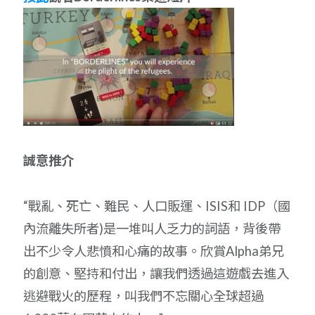
誠意推介
“戰亂、死亡、難民、人口販運、ISIS和 IDP（國
內流離失所者)是一堆叫人乏力的詞語，背後帶
出不少令人悲憤和心痛的故事。欣賞Alpha弟兄
的創意、堅持和付出，讓我們透過這遊戲去進入
逃避戰火的歷程，叫我們不忘關心全球超過