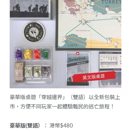
豪華版桌遊「穿越邊界」（雙語）以全新包裝上
市，方便不同玩家一起體驗難民的逃亡旅程！
豪華版(雙語）
： 港幣$480