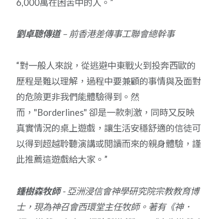
6,000萬在困苦中的人。”
劉卓聰傳道
– 前香港差傳事工聯會總幹事
“對一般人來說，從逃避中東戰火到投奔西歐的
歷程是難以理解，過程中要兼顧的事情與及面對
的危險更非我們能體驗得到。然
而，"Borderlines" 卻是一款刺激，同時又反映
真實情況的桌上遊戲，讓生活安穩舒適的信徒可
以得到超越聆聽演講或閱讀而來的親身體驗，謹
此推薦這遊戲給大家。”
鍾樹森牧師
- 亞洲浸信會神學研究院宗教教育博
士，現為神召會西環堂主任牧師。著有《神．