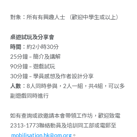
對象：所有有興趣人士 （歡迎中學生或以上）
桌遊試玩及分享會
時間
：約2小時30分
25分鐘 – 簡介及講解
90分鐘 – 遊戲試玩
30分鐘 – 學員感想及作者設計分享
人數
：8人同時參與，2人一組，共4組，可以多
副遊戲同時進行
如有查詢或欲邀請本會帶領工作坊，歡迎致電
2313-1773聯絡動員及培訓同工部或電郵至
mobilisation.hk@om.org
。