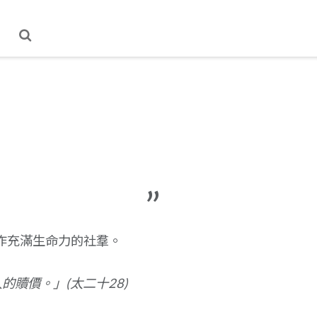
作充滿生命力的社羣。
人的贖價。」
(
太二十
28)