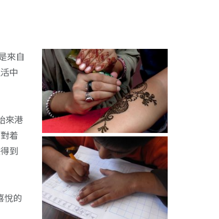
是來自
生活中
始來港
面對着
是得到
喜悅的