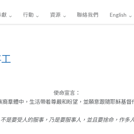
奉獻
行動
資源
聯絡我們
English
事工
使命宣言：
族裔羣體中，生活帶着尊嚴和盼望，並願意跟隨耶穌基督
，不是要受人的服事，乃是要服事人，並且要捨命，作多