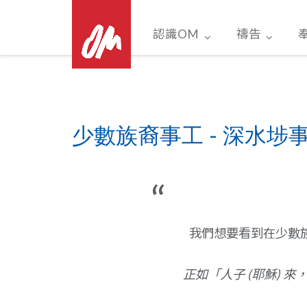
Skip
to
認識OM
禱告
content
少數族裔事工 - 深水埗
我們想要看到在少數
正如「人子
(
耶穌
)
來