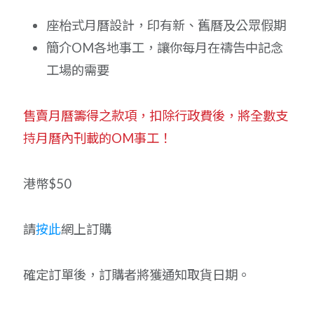
座枱式月曆設計，印有新、舊曆及公眾假期
簡介OM各地事工，讓你每月在禱告中記念
工場的需要
售賣月曆籌得之款項，扣除行政費後，將全數支
持月曆內刊載的OM事工！
港幣$50
請
按此
網上訂購
確定訂單後，訂購者將獲通知取貨日期。