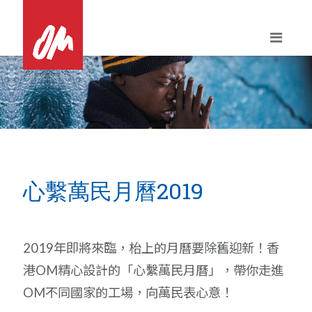
Skip
to
content
心繫萬民月曆2019
2019年即將來臨，枱上的月曆要除舊迎新！香
港OM精心設計的「心繫萬民月曆」，帶你走進
OM不同國家的工場，向萬民表心意！